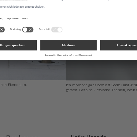
ischen Elementen.
Ich verwende ganz bewusst Sockel und Atti
gefasst. Das sind klassische Themen, noch 