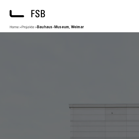
Home
>
Projekte
>
Bauhaus-Museum, Weimar