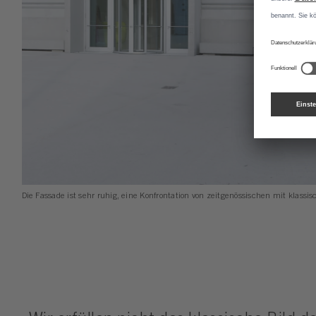
Die Fassade ist sehr ruhig, eine Konfrontation von zeitgenössischen mit klass