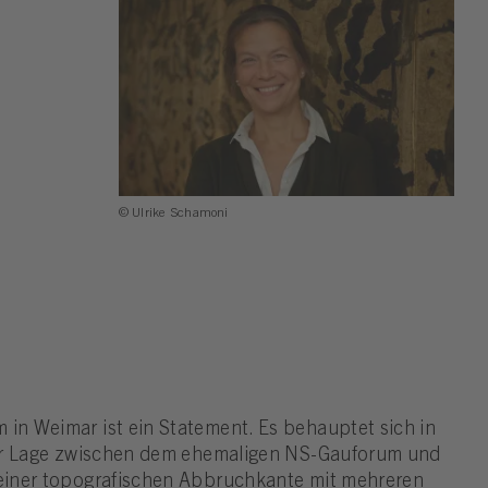
© Ulrike Schamoni
n Weimar ist ein State­ment. Es behauptet sich in
cher Lage zwi­schen dem ehe­ma­ligen NS-Gau­forum und
iner topo­gra­fi­schen Abbruch­kante mit meh­reren