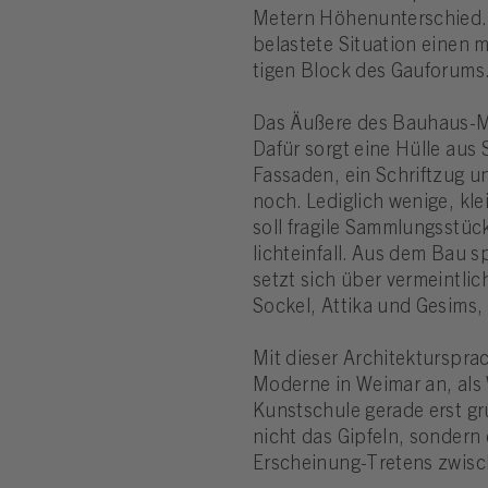
Metern Höhen­un­ter­schied. 
belas­tete Situa­tion einen 
tigen Block des Gau­fo­rums
Das Äußere des Bauhaus-Mu
Dafür sorgt eine Hülle aus S
Fas­saden, ein Schriftzug u
noch. Ledig­lich wenige, kl
soll fragile Samm­lungs­stü
lichteinfall. Aus dem Bau sp
setzt sich über vermeintlic
Sockel, Attika und Gesims, m
Mit dieser Archi­tek­tur­sp
Moderne in Weimar an, als 
Kunstschule gerade erst grü
nicht das Gipfeln, sonder
Erscheinung-Tretens zwische