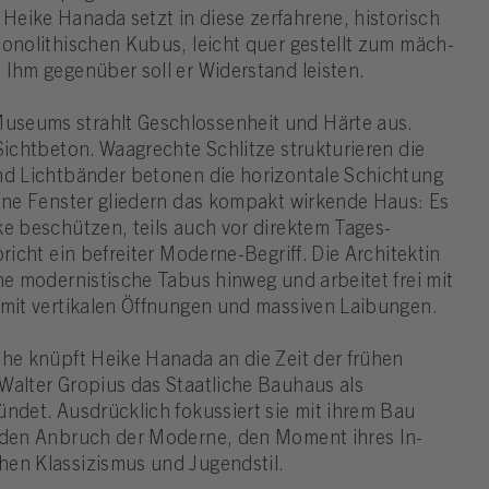
Heike Hanada setzt in diese zer­fah­rene, his­to­risch
mono­li­thi­schen Kubus, leicht quer gestellt zum mäch­
. Ihm gegenüber soll er Widerstand leisten.
seums strahlt Geschlossenheit und Härte aus.
ichtbeton. Waag­rechte Schlitze struk­tu­rieren die
nd Licht­bänder betonen die hori­zon­tale Schich­tung
eine Fenster glie­dern das kompakt wir­kende Haus: Es
cke beschützen, teils auch vor direktem Tages­
richt ein befreiter Moder­ne-­Be­griff. Die Architektin
he modernistische Tabus hinweg und arbeitet frei mit
it ver­ti­kalen Öff­nungen und mas­siven Lai­bungen.
rache knüpft Heike Hanada an die Zeit der frühen
Walter Gropius das Staatliche Bauhaus als
n­det. Ausdrücklich fokussiert sie mit ihrem Bau
n den Anbruch der Moderne, den Moment ihres In-
n Klas­si­zismus und Jugend­stil.