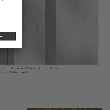
ka, auch Portale und Fenster sind mit Betonrahmen
aus der Antike herrührend.