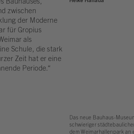
Heike Hanada
des Bauhauses,
nd zwischen
cklung der Moderne
r für Gropius
Weimar als
ne Schule, die stark
rzer Zeit hat er eine
nnende Periode.“
Das neue Bau­haus-Museum i
schwie­riger städ­te­bau­li­
dem Wei­mar­hallenpark an e