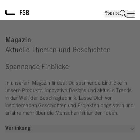
DE | DE
Magazin
Aktuelle Themen und Geschichten
Spannende Einblicke
In unserem Magazin findest Du spannende Einblicke in
unsere Produkte, innovative Designs und aktuelle Trends
in der Welt der Beschlagtechnik. Lasse Dich von
inspirierenden Geschichten und Projekten begeistern und
erfahre mehr über die Menschen hinter den Ideen.
Verlinkung