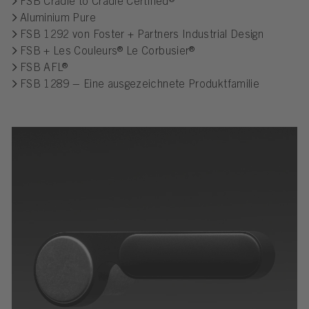
FSB Cradle to Cradle Certified®
Aluminium Pure
FSB 1292 von Foster + Partners Industrial Design
FSB + Les Couleurs® Le Corbusier®
FSB AFL®
FSB 1289 – Eine ausgezeichnete Produktfamilie