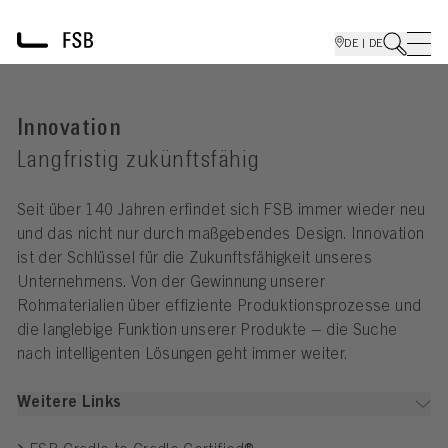
DE | DE
Innovation
Langfristig zukünftsfähig
Seit über 140 Jahren erfindet sich FSB immer wieder neu
und das nicht nur durch maßgebendes Design. Innovation
ist der Schlüssel für die Zukunftsfähigkeit unseres
Unternehmens. Von der Gewinnung unserer
Rohmaterialien über effiziente Produktionsprozesse und
die langlebige Funktion unserer Produkte – die Suche
nach intelligenten Lösungen geht immer weiter.
Weitere Links