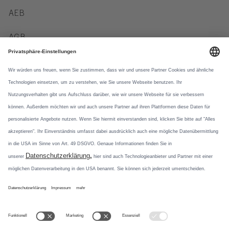
AEB
AGB
Verhaltenskodex
Datenschutz
Datennutzung
Newsletter
Social Media
Mit unseren
Newsletterformaten
Instagram
informieren wir über
Produktneuheiten und
Pinterest
aktuelle Themen.
Jetzt abonnieren
TikTok