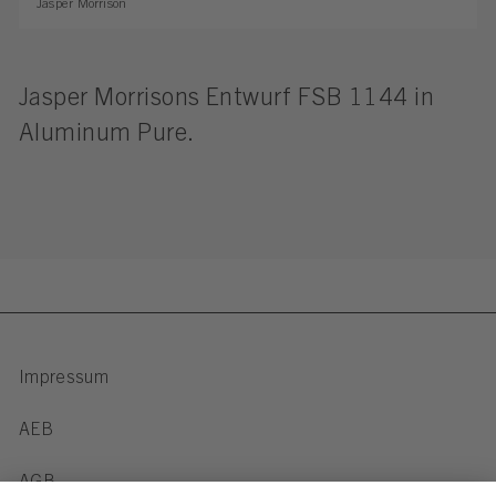
Jasper Morrison
Jasper Morrisons Entwurf FSB 1144 in
Aluminum Pure.
Impressum
AEB
AGB