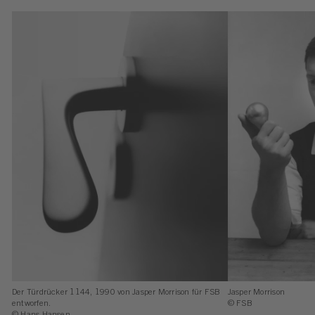
Der Türdrücker 1144, 1990 von Jasper Morrison für FSB
Jasper Morrison
entworfen.
© FSB
© Hans Hansen