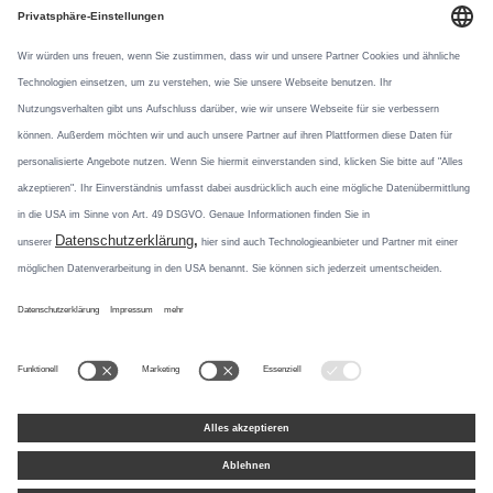
Verhaltenskodex
Datenschutz
Datennutzung
Newsletter
Social Media
Mit unseren
Newsletterformaten
Instagram
informieren wir über
Produktneuheiten und
Pinterest
aktuelle Themen.
Jetzt abonnieren
TikTok
LinkedIn
Facebook