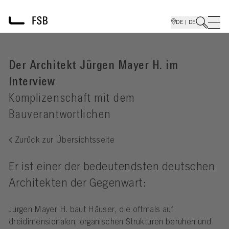
DE | DE
Der Architekt Jürgen Mayer H. im
Interview
Komplizenschaft mit dem
Bauverantwortlichen
Zurück zur Übersichtsseite
Er ist einer der bedeutendsten deutschen
Architekten der Gegenwart:
Jürgen Mayer H. baut Häuser, die oftmals auf
dreidimensionalen, organischen Strukturen beruhen und