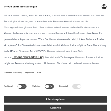
AGB
Verhaltenskodex
Datenschutz
Datennutzung
Newsletter
Social Media
Mit unseren
Newsletterformaten
Instagram
informieren wir über
Produktneuheiten und
Pinterest
aktuelle Themen.
Jetzt abonnieren
TikTok
LinkedIn