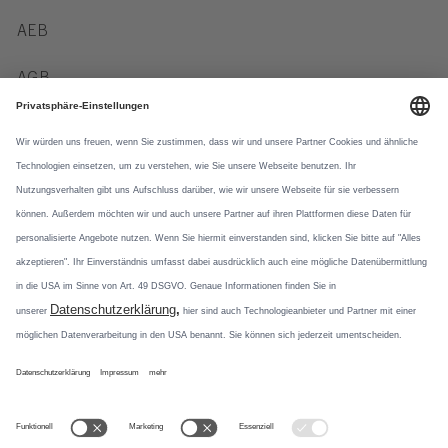
AEB
AGB
Verhaltenskodex
Datenschutz
Datennutzung
Newsletter
Social Media
Mit unseren
Newsletterformaten
Instagram
informieren wir über
Produktneuheiten und
Pinterest
aktuelle Themen.
Jetzt abonnieren
TikTok