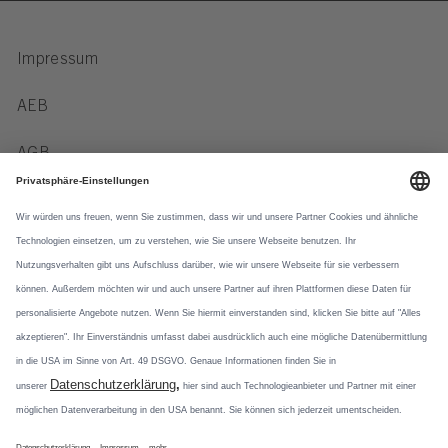
Impressum
AEB
AGB
Verhaltenskodex
Datenschutz
Datennutzung
Newsletter
Social Media
Mit unseren
Newsletterformaten
Instagram
informieren wir über