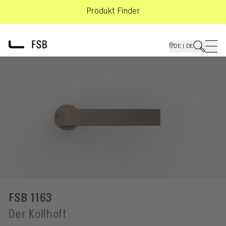
Produkt Finder
DE | DE
FSB 1163
Der Kollhoff