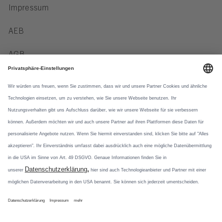
Impressum
AEB
AGB
Verhaltenskodex
Datenschutz
Datennutzung
Newsletter
Social Media
Mit unseren
Newsletterformaten
Instagram
informieren wir über
Produktneuheiten und
Pinterest
aktuelle Themen.