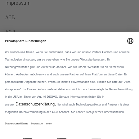
Impressum
AEB
AGB
Verhaltenskodex
Datenschutz
Datennutzung
Newsletter
Social Media
Mit unseren
Newsletterformaten
Instagram
informieren wir über
Produktneuheiten und
Pinterest
aktuelle Themen.