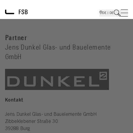
DE | DE
Partner
Jens Dunkel Glas- und Bauelemente
GmbH
Kontakt
Jens Dunkel Glas- und Bauelemente GmbH
Zibbeklebener Straße 30
39288 Burg